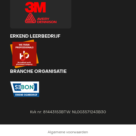
ERKEND LEERBEDRIJF
BRANCHE ORGANISATIE
Kvk nr: 81443153
BTW: NL003571243B30
Algemene voorwaarden