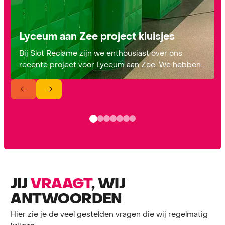
Lyceum aan Zee project kluisjes
Bij Slot Reclame zijn we enthousiast over ons
recente project voor Lyceum aan Zee. We hebben
ons ingezet om de kluisjes van de school een
compleet nieuwe en fr
NEXT SLIDE
NEXT SLIDE
JIJ
VRAAGT
, WIJ
ANTWOORDEN
Hier zie je de veel gestelden vragen die wij regelmatig