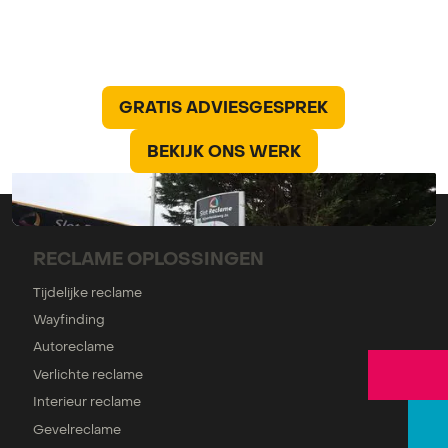
Creatief, professioneel en veelzijdig
maatwerk voor de zichtbaarheid en
uitstraling van uw bedrijf
GRATIS ADVIESGESPREK
GRATIS ADVIESGESPREK
BEKIJK ONS WERK
BEKIJK ONS WERK
RECLAME OPLOSSINGEN
Tijdelijke reclame
Wayfinding
Autoreclame
Verlichte reclame
Interieur reclame
Gevelreclame