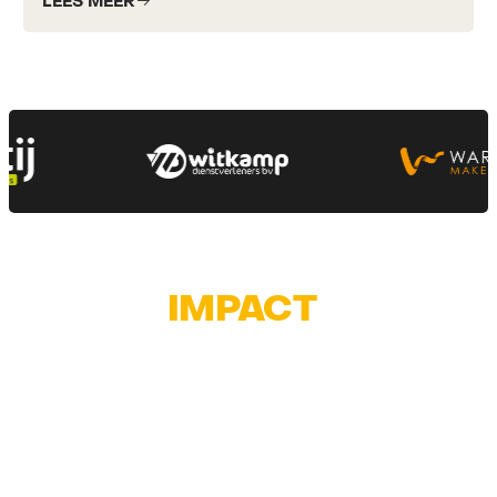
LEES MEER
ECHTE
IMPACT
MAKEN
MET EEN VISUEEL
ONTWERP?
Creatief, professioneel en veelzijdig
maatwerk voor de zichtbaarheid en
uitstraling van uw bedrijf