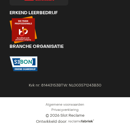
ERKEND LEERBEDRIJF
BRANCHE ORGANISATIE
Kvk nr: 81443153
BTW: NL003571243B30
Algemene voorwaarden
Privacyverklaring
©
2026
Slot Reclame
Ontwikkeld door: