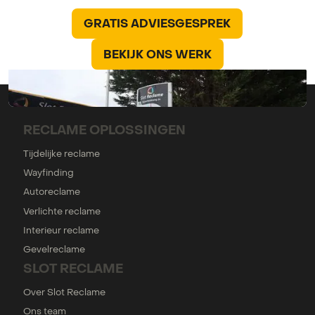
GRATIS ADVIESGESPREK
GRATIS ADVIESGESPREK
BEKIJK ONS WERK
BEKIJK ONS WERK
RECLAME OPLOSSINGEN
Tijdelijke reclame
Wayfinding
Autoreclame
Verlichte reclame
Interieur reclame
Gevelreclame
SLOT RECLAME
Over Slot Reclame
Ons team